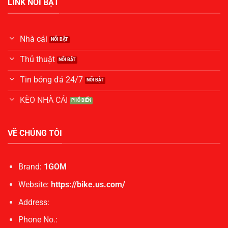
LINK NỔI BẬT
Nhà cái
Thủ thuật
Tin bóng đá 24/7
KÈO NHÀ CÁI
VỀ CHÚNG TÔI
Brand:
1GOM
Website:
https://bike.us.com/
Address:
Phone No.: