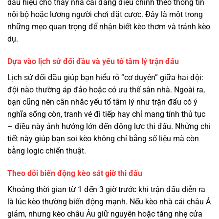
dấu hiệu cho thấy nhà cái đang điều chỉnh theo thông tin
nội bộ hoặc lượng người chơi đặt cược. Đây là một trong
những mẹo quan trọng để nhận biết kèo thơm và tránh kèo
dụ.
Dựa vào lịch sử đối đầu và yếu tố tâm lý trận đấu
Lịch sử đối đầu giúp bạn hiểu rõ “cơ duyên” giữa hai đội:
đội nào thường áp đảo hoặc có ưu thế sân nhà. Ngoài ra,
bạn cũng nên cân nhắc yếu tố tâm lý như trận đấu có ý
nghĩa sống còn, tranh vé đi tiếp hay chỉ mang tính thủ tục
– điều này ảnh hưởng lớn đến động lực thi đấu. Những chi
tiết này giúp bạn soi kèo không chỉ bằng số liệu mà còn
bằng logic chiến thuật.
Theo dõi biến động kèo sát giờ thi đấu
Khoảng thời gian từ 1 đến 3 giờ trước khi trận đấu diễn ra
là lúc kèo thường biến động mạnh. Nếu kèo nhà cái châu Á
giảm, nhưng kèo châu Âu giữ nguyên hoặc tăng nhẹ cửa