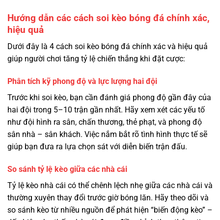
Hướng dẫn các cách soi kèo bóng đá chính xác,
hiệu quả
Dưới đây là 4 cách soi kèo bóng đá chính xác và hiệu quả
giúp người chơi tăng tỷ lệ chiến thắng khi đặt cược:
Phân tích kỹ phong độ và lực lượng hai đội
Trước khi soi kèo, bạn cần đánh giá phong độ gần đây của
hai đội trong 5–10 trận gần nhất. Hãy xem xét các yếu tố
như đội hình ra sân, chấn thương, thẻ phạt, và phong độ
sân nhà – sân khách. Việc nắm bắt rõ tình hình thực tế sẽ
giúp bạn đưa ra lựa chọn sát với diễn biến trận đấu.
So sánh tỷ lệ kèo giữa các nhà cái
Tỷ lệ kèo nhà cái có thể chênh lệch nhẹ giữa các nhà cái và
thường xuyên thay đổi trước giờ bóng lăn. Hãy theo dõi và
so sánh kèo từ nhiều nguồn để phát hiện “biến động kèo” –